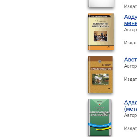
Издат
Авду
мене
Автор
Издат
Авет
Автор
Издат
Ада
(мет
Автор
Издат