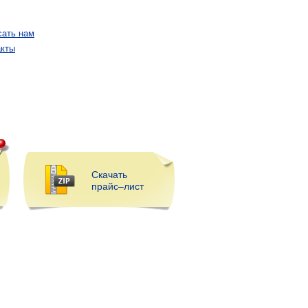
сать нам
акты
Скачать
прайс–лист