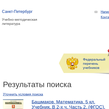
Санкт-Петербург
Напи
Конт
Учебно-методическая
литература
Федеральный
перечень
учебников
Результаты поиска
Уточнить условия поиска
Башмаков. Математика. 5 кл.
Учебник. В 2-х ч. Часть 2. (ФГОС).