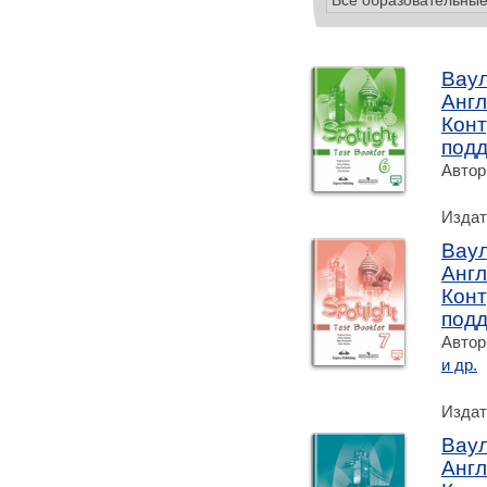
Ваул
Англ
Конт
подд
Автор
Издат
Ваул
Англ
Конт
подд
Автор
и др.
Издат
Ваул
Англ